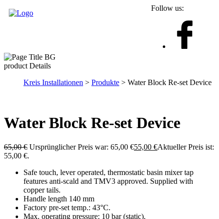
Follow us:
product Details
Kreis Installationen
>
Produkte
> Water Block Re-set Device
Water Block Re-set Device
65,00
€
Ursprünglicher Preis war: 65,00 €
55,00
€
Aktueller Preis ist:
55,00 €.
Safe touch, lever operated, thermostatic basin mixer tap
features anti-scald and TMV3 approved. Supplied with
copper tails.
Handle length 140 mm
Factory pre-set temp.: 43°C.
Max. operating pressure: 10 bar (static).