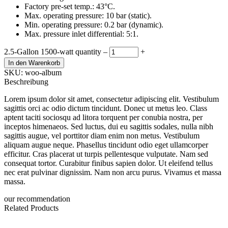
Factory pre-set temp.: 43°C.
Max. operating pressure: 10 bar (static).
Min. operating pressure: 0.2 bar (dynamic).
Max. pressure inlet differential: 5:1.
2.5-Gallon 1500-watt quantity
–
+
In den Warenkorb
SKU: woo-album
Beschreibung
Lorem ipsum dolor sit amet, consectetur adipiscing elit. Vestibulum
sagittis orci ac odio dictum tincidunt. Donec ut metus leo. Class
aptent taciti sociosqu ad litora torquent per conubia nostra, per
inceptos himenaeos. Sed luctus, dui eu sagittis sodales, nulla nibh
sagittis augue, vel porttitor diam enim non metus. Vestibulum
aliquam augue neque. Phasellus tincidunt odio eget ullamcorper
efficitur. Cras placerat ut turpis pellentesque vulputate. Nam sed
consequat tortor. Curabitur finibus sapien dolor. Ut eleifend tellus
nec erat pulvinar dignissim. Nam non arcu purus. Vivamus et massa
massa.
our recommendation
Related Products